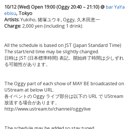
10/12 (Wed) Open 19:00 (Oggy 20:40 – 21:10) @
bar YaYa
ebisu
, Tokyo
Artists:
Yukiho, 猪塚ユウキ, Oggy, 久木田恵一
Charge:
2,000 yen (including 1 drink)
All the schedule is based on JST (Japan Standard Time)
The start/end time may be slightly changed.
日時は JST (日本標準時間) 表記。開始終了時間は少しずれ
る可能性があります。
The Oggy part of each show of MAY BE broadcasted on
UStream at below URL.
各イベントの Oggy ライブ部分は以下の URL で UStream
放送する場合があります。
http://www.ustream.tv/channel/oggylive
The schedule may be added so stay tuned.