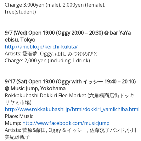
Charge 3,000yen (male), 2,000yen (female),
free(student)
9/7 (Wed) Open 19:00 (Oggy 20:00 – 20:30) @ bar YaYa
ebisu, Tokyo
http://ameblo.jp/keiichi-kukita/
Artists: 愛瑠夢, Oggy, はれ, みつゆめびと
Charge: 2,000 yen (including 1 drink)
9/17 (Sat) Open 19:00 (Oggy with イッシー 19:40 – 20:10)
@ Music Jump, Yokohama
Rokkakubashi Dokkiri Flee Market (六角橋商店街ドッキ
リヤミ市場)
http://www.rokkakubashi.jp/html/dokkiri_yamiichiba.html
Place: Music
Mump:
http://www.facebook.com/musicjump
Artists: 菅原&藤田, Oggy & イッシー, 佐藤洸子バンド,小川
美紀雄親子