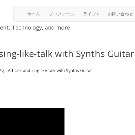
ホーム
プロフィール
ライブ
お問い合わせ
nment, Technology, and more
g-like-talk with Synths Guitar
Art talk and sing-like-talk with Synths Guitar