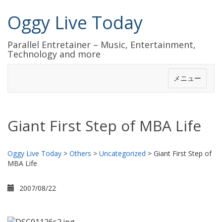
Oggy Live Today
Parallel Entretainer – Music, Entertainment,
Technology and more
メニュー
Giant First Step of MBA Life
Oggy Live Today
>
Others
>
Uncategorized
>
Giant First Step of
MBA Life
2007/08/22