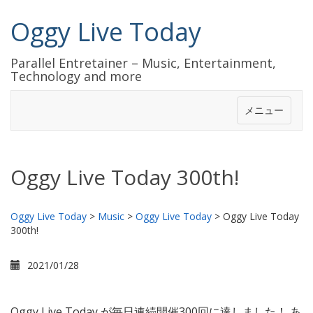
Oggy Live Today
Parallel Entretainer – Music, Entertainment,
Technology and more
メニュー
Oggy Live Today 300th!
Oggy Live Today
>
Music
>
Oggy Live Today
>
Oggy Live Today
300th!
2021/01/28
Oggy Live Today が毎日連続開催300回に達しました！ あ