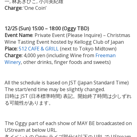
一, 林あきひこ, 小川美紀雄
Charge:
‘One Coin’
12/25 (Sun) 15:00 – 18:00 (Oggy TBD)
Event Name
: Private Event (Please Inquire) – Christmas
Wine Tasting Event hosted by Kellogg Club of Japan
Place:
512 CAFE & GRILL
(next to Tokyo Midtown)
Charge:
4,000 yen (including Wine from
Freeman
Winery
, other drinks, finger foods and sweets)
All the schedule is based on JST (Japan Standard Time)
The start/end time may be slightly changed.
日時は JST (日本標準時間) 表記。開始終了時間は少しずれ
る可能性があります。
The Oggy part of each show of MAY BE broadcasted on
UStream at below URL.
各イベントの Oggy ライブ部分は以下の URL で UStream