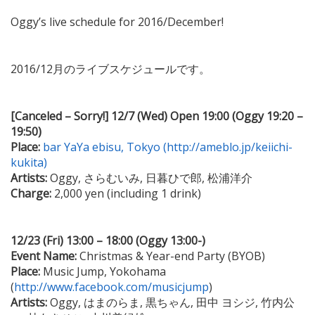
Oggy’s live schedule for 2016/December!
2016/12月のライブスケジュールです。
[Canceled – Sorry!] 12/7 (Wed) Open 19:00 (Oggy 19:20 –
19:50)
Place:
bar YaYa ebisu, Tokyo (http://ameblo.jp/keiichi-
kukita)
Artists:
Oggy, さらむいみ, 日暮ひで郎, 松浦洋介
Charge:
2,000 yen (including 1 drink)
12/23 (Fri) 13:00 – 18:00 (Oggy 13:00-)
Event Name:
Christmas & Year-end Party (BYOB)
Place:
Music Jump, Yokohama
(
http://www.facebook.com/musicjump
)
Artists:
Oggy, はまのらま, 黒ちゃん, 田中 ヨシジ, 竹内公