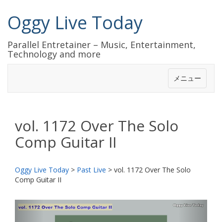
Oggy Live Today
Parallel Entretainer – Music, Entertainment,
Technology and more
メニュー
vol. 1172 Over The Solo
Comp Guitar II
Oggy Live Today
>
Past Live
>
vol. 1172 Over The Solo
Comp Guitar II
前
次
へ
へ