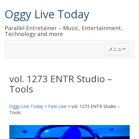
Oggy Live Today
Parallel Entretainer – Music, Entertainment,
Technology and more
メニュー
vol. 1273 ENTR Studio –
Tools
Oggy Live Today
>
Past Live
>
vol. 1273 ENTR Studio –
Tools
前
次
へ
へ