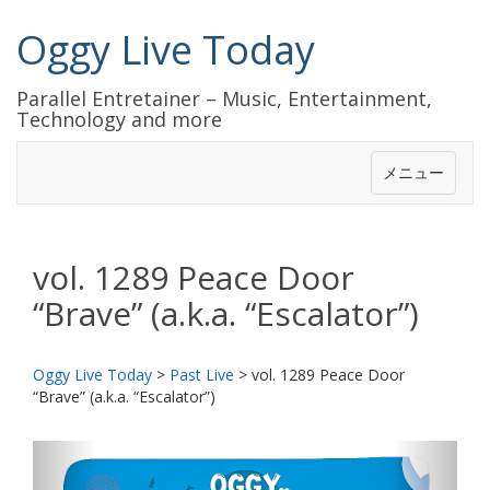
Oggy Live Today
Parallel Entretainer – Music, Entertainment,
Technology and more
メニュー
vol. 1289 Peace Door
“Brave” (a.k.a. “Escalator”)
Oggy Live Today
>
Past Live
>
vol. 1289 Peace Door
“Brave” (a.k.a. “Escalator”)
前
次
へ
へ