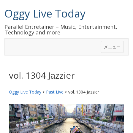
Oggy Live Today
Parallel Entretainer – Music, Entertainment,
Technology and more
メニュー
vol. 1304 Jazzier
Oggy Live Today
>
Past Live
>
vol. 1304 Jazzier
前
次
へ
へ