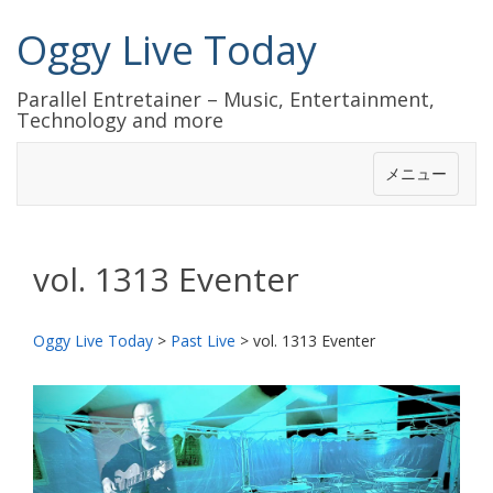
Oggy Live Today
Parallel Entretainer – Music, Entertainment,
Technology and more
メニュー
vol. 1313 Eventer
Oggy Live Today
>
Past Live
>
vol. 1313 Eventer
前
次
へ
へ