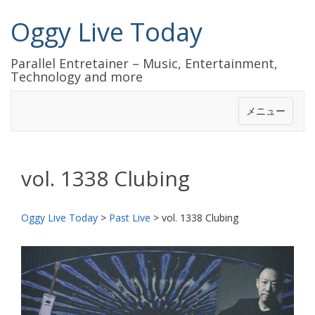
Oggy Live Today
Parallel Entretainer – Music, Entertainment,
Technology and more
メニュー
vol. 1338 Clubing
Oggy Live Today
>
Past Live
>
vol. 1338 Clubing
前
次
へ
へ