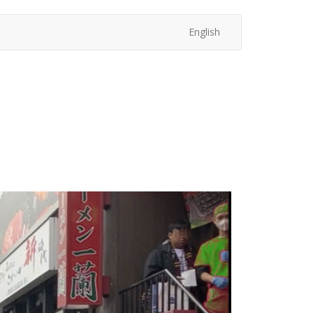
English
次
へ