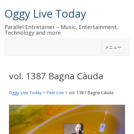
Oggy Live Today
Parallel Entretainer – Music, Entertainment,
Technology and more
メニュー
vol. 1387 Bagna Càuda
Oggy Live Today
>
Past Live
>
vol. 1387 Bagna Càuda
前
次
へ
へ