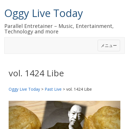
Oggy Live Today
Parallel Entretainer – Music, Entertainment,
Technology and more
メニュー
vol. 1424 Libe
Oggy Live Today
>
Past Live
>
vol. 1424 Libe
前
次
へ
へ