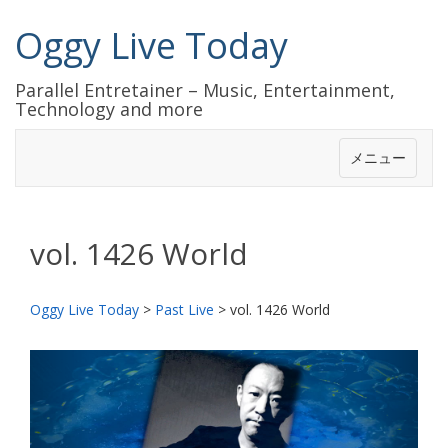
Oggy Live Today
Parallel Entretainer – Music, Entertainment,
Technology and more
メニュー
vol. 1426 World
Oggy Live Today
>
Past Live
>
vol. 1426 World
前
次
へ
へ