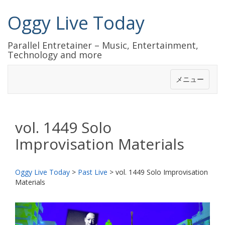
Oggy Live Today
Parallel Entretainer – Music, Entertainment,
Technology and more
メニュー
vol. 1449 Solo
Improvisation Materials
Oggy Live Today
>
Past Live
>
vol. 1449 Solo Improvisation
Materials
前
次
へ
へ