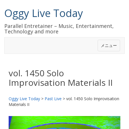
Oggy Live Today
Parallel Entretainer – Music, Entertainment,
Technology and more
メニュー
vol. 1450 Solo
Improvisation Materials II
Oggy Live Today
>
Past Live
>
vol. 1450 Solo Improvisation
Materials II
前
次
へ
へ