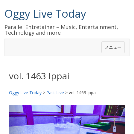
Oggy Live Today
Parallel Entretainer – Music, Entertainment,
Technology and more
メニュー
vol. 1463 Ippai
Oggy Live Today
>
Past Live
>
vol. 1463 Ippai
前
次
へ
へ