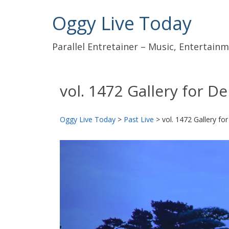
Oggy Live Today
Parallel Entretainer – Music, Entertai
vol. 1472 Gallery for D
Oggy Live Today
>
Past Live
>
vol. 1472 Gallery f
前
へ