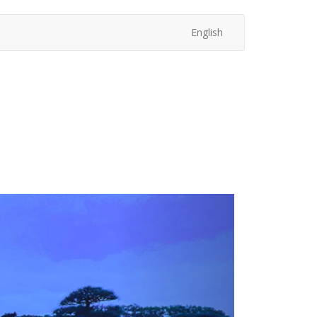
English
次
へ