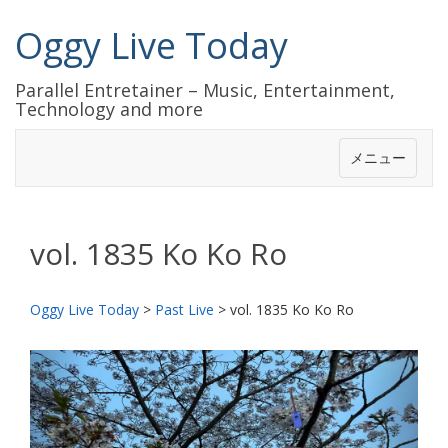
Oggy Live Today
Parallel Entretainer – Music, Entertainment,
Technology and more
メニュー
vol. 1835 Ko Ko Ro
Oggy Live Today
>
Past Live
>
vol. 1835 Ko Ko Ro
前
次
へ
へ