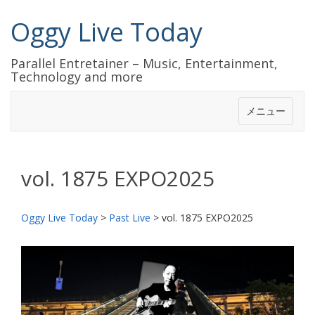
Oggy Live Today
Parallel Entretainer – Music, Entertainment,
Technology and more
メニュー
vol. 1875 EXPO2025
Oggy Live Today
>
Past Live
>
vol. 1875 EXPO2025
前
次
へ
へ