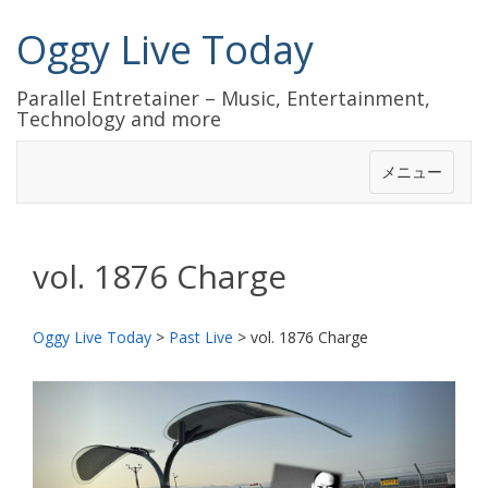
Oggy Live Today
Parallel Entretainer – Music, Entertainment,
Technology and more
メニュー
vol. 1876 Charge
Oggy Live Today
>
Past Live
>
vol. 1876 Charge
前
次
へ
へ