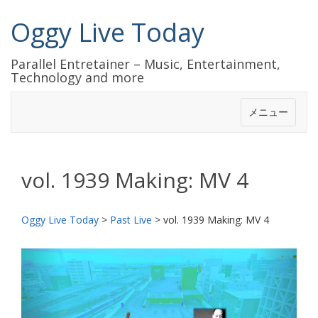
Oggy Live Today
Parallel Entretainer – Music, Entertainment,
Technology and more
メニュー
vol. 1939 Making: MV 4
Oggy Live Today
>
Past Live
>
vol. 1939 Making: MV 4
前
次
へ
へ