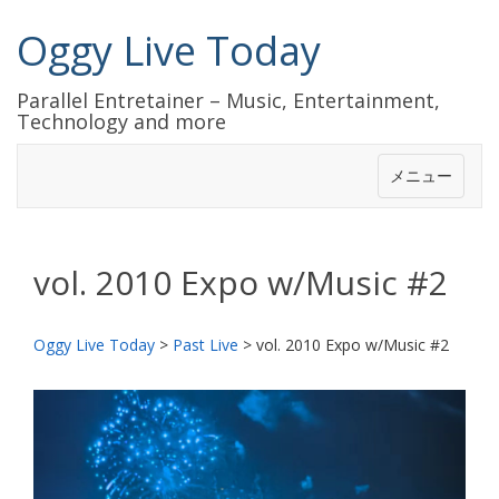
Oggy Live Today
Parallel Entretainer – Music, Entertainment,
Technology and more
メニュー
vol. 2010 Expo w/Music #2
Oggy Live Today
>
Past Live
>
vol. 2010 Expo w/Music #2
前
次
へ
へ