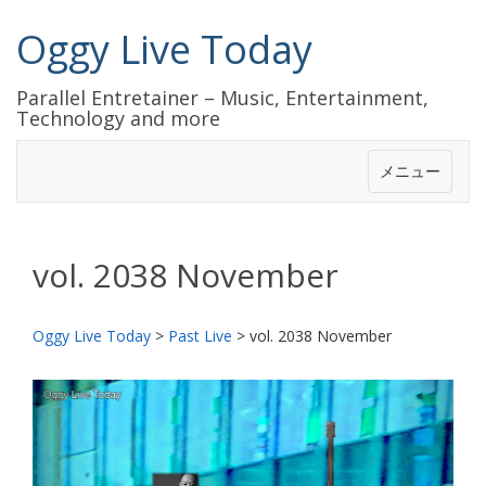
Oggy Live Today
Parallel Entretainer – Music, Entertainment,
Technology and more
メニュー
vol. 2038 November
Oggy Live Today
>
Past Live
>
vol. 2038 November
前
次
へ
へ