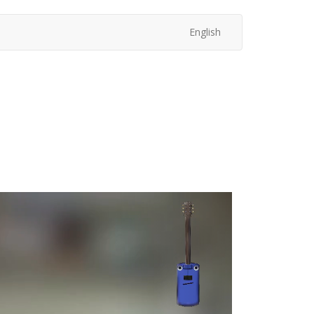
English
次
へ