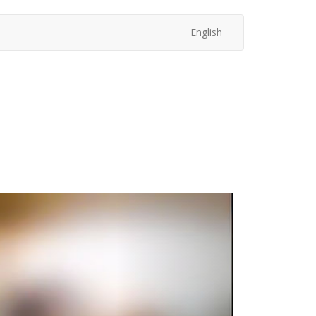
English
次
へ