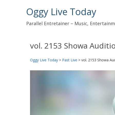
Oggy Live Today
Parallel Entretainer – Music, Entertai
vol. 2153 Showa Auditi
Oggy Live Today
>
Past Live
>
vol. 2153 Showa Aud
前
へ