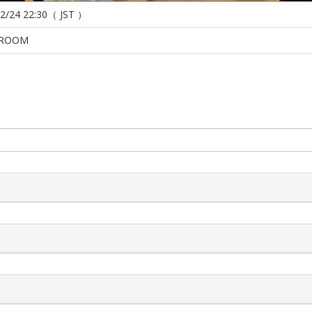
2/24 22:30（ JST ）
ROOM