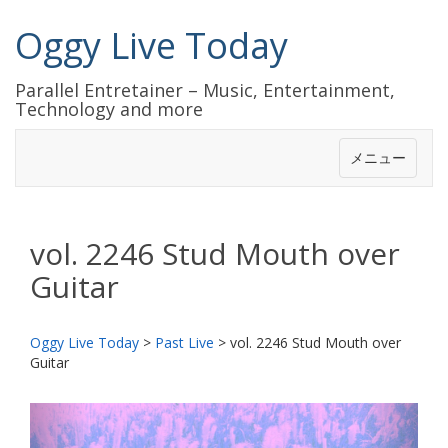
Oggy Live Today
Parallel Entretainer – Music, Entertainment,
Technology and more
メニュー
vol. 2246 Stud Mouth over
Guitar
Oggy Live Today
>
Past Live
>
vol. 2246 Stud Mouth over
Guitar
前
次
へ
へ