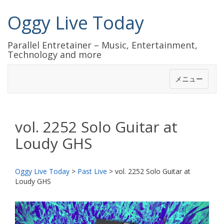
Oggy Live Today
Parallel Entretainer – Music, Entertainment,
Technology and more
メニュー
vol. 2252 Solo Guitar at
Loudy GHS
Oggy Live Today
>
Past Live
>
vol. 2252 Solo Guitar at
Loudy GHS
前
次
へ
へ