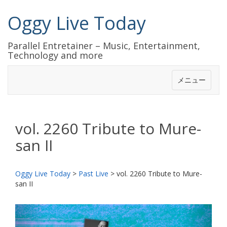
Oggy Live Today
Parallel Entretainer – Music, Entertainment,
Technology and more
メニュー
vol. 2260 Tribute to Mure-
san II
Oggy Live Today
>
Past Live
>
vol. 2260 Tribute to Mure-
san II
前
次
へ
へ