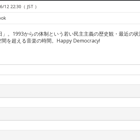
6/12 22:30（ JST ）
ook
の日」。1993からの体制という若い民主主義の歴史観・最近の
える音楽の時間。Happy Democracy!