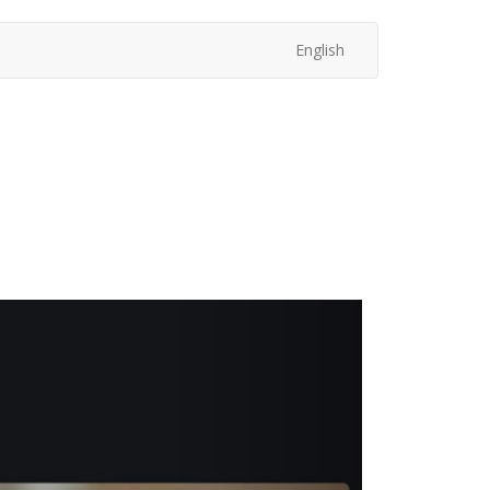
English
次
へ