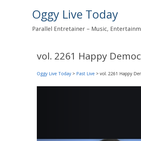
Oggy Live Today
Parallel Entretainer – Music, Entertai
vol. 2261 Happy Democ
Oggy Live Today
>
Past Live
>
vol. 2261 Happy De
前
へ