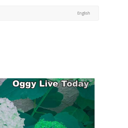
English
次
へ