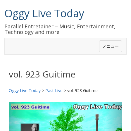
Oggy Live Today
Parallel Entretainer – Music, Entertainment,
Technology and more
メニュー
vol. 923 Guitime
Oggy Live Today
>
Past Live
>
vol. 923 Guitime
前
次
へ
へ