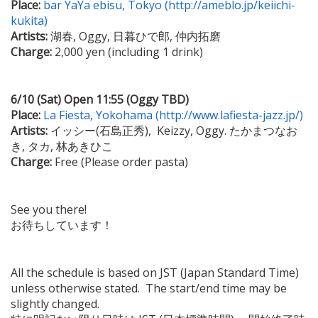
Place:
bar YaYa ebisu, Tokyo (http://ameblo.jp/keiichi-
kukita)
Artists:
湖春, Oggy, 日暮ひで郎, 仲内拓磨
Charge:
2,000 yen (including 1 drink)
6/10 (Sat) Open 11:55 (Oggy TBD)
Place:
La Fiesta, Yokohama (http://www.lafiesta-jazz.jp/)
Artists:
イッシー(石島正秀), Keizzy, Oggy. たかまつなお
き, タカ, 林あきひこ
Charge:
Free (Please order pasta)
See you there!
お待ちしています！
All the schedule is based on JST (Japan Standard Time)
unless otherwise stated. The start/end time may be
slightly changed.