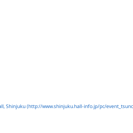
injuku (http://www.shinjuku.hall-info.jp/pc/event_tsuno