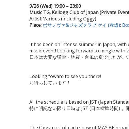
9/26 (Wed) 19:00 – 23:00
Music TG, Kellogg Club of Japan (Private Event
Artist:
Various (including Oggy)
Place:
ボサノヴァ&ジャズクラブ ケイ (赤坂): Bossa No
It has been an intense summer in Japan, with 
music event! Looking forward to mingle with 
日本は大変な猛暑・地震・台風の夏でしたが、い
Looking foward to see you there!
お待ちしています！
All the schedule is based on JST (Japan Standa
特に明記ない限り日時は JST (日本標準時間)
The Oggy part of each show of MAY BE broadc