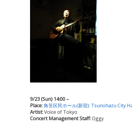
9/23 (Sun) 14:00 –
Place:
角筈区民ホール(新宿): Tsunohazu City Hall, Sh
Artist:
Voice of Tokyo
Concert Management Staff:
Oggy