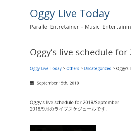
Oggy Live Today
Parallel Entretainer – Music, Entertai
Oggy’s live schedule fo
Oggy Live Today
>
Others
>
Uncategorized
>
Oggy’s 
September 15th, 2018
Oggy’s live schedule for 2018/September
2018/9月のライブスケジュールです。