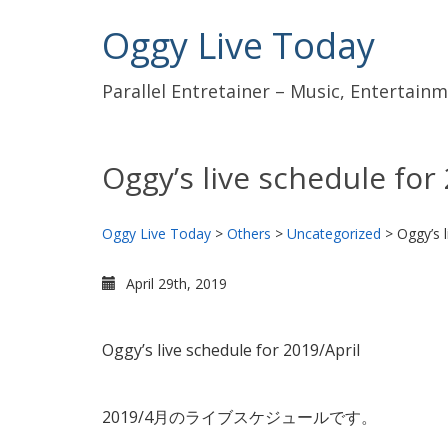
Oggy Live Today
Parallel Entretainer – Music, Entertai
Oggy’s live schedule for
Oggy Live Today
>
Others
>
Uncategorized
>
Oggy’s l
April 29th, 2019
Oggy’s live schedule for 2019/April
2019/4月のライブスケジュールです。